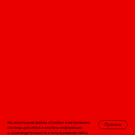
Нажимая на кнопку «Отправить» я даю
согласие
на
обработку персональных данных
Хочу получать
вашу рассылку про актуальные
инструменты
Отправить
(812) 339-45-40
Мы используем файлы «Cookie» и метрические
Принять
sales@ag-media.ru
системы для сбора и анализа информации
дзен
/
tg
о производительности и использовании сайта,